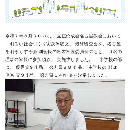
令和７年８月３０ ㈯に、立正佼成会名古屋教会において
「明るい社会づくり実践体験文」 最終審査会を、名古屋
を明るくする会 副会長の鈴木審査委員長のもと、 ９名の
理事の皆様に参加頂き、 実施致しました。 小学校の部
は、 優秀賞９作品、 努力賞８８ 作品、 中学校の 部は、
優秀 賞９作品、 努力賞１４作 品を決定しました。